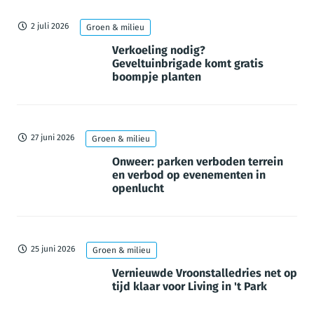
2 juli 2026
Groen & milieu
Verkoeling nodig?
Geveltuinbrigade komt gratis
boompje planten
27 juni 2026
Groen & milieu
Onweer: parken verboden terrein
en verbod op evenementen in
openlucht
25 juni 2026
Groen & milieu
Vernieuwde Vroonstalledries net op
tijd klaar voor Living in 't Park