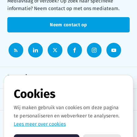
Mediavraag of verzoek? Op zoek naar specifieke
informatie? Neem contact op met ons mediateam.
Neem contact op
Persruimte
Cookies
Onderwerpen
Wij maken gebruik van cookies om deze pagina
te personaliseren en webverkeer te analyseren.
Lees meer over cookies
Copyright © 2026 Stad Gent. All rights reserved.