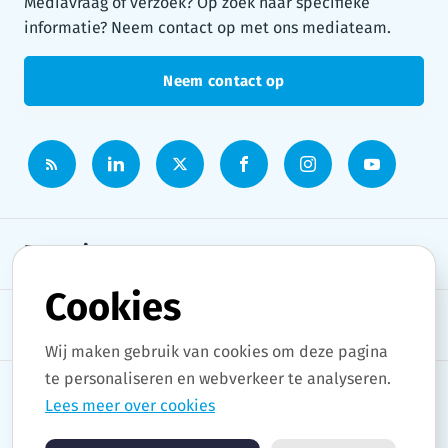
Mediavraag of verzoek? Op zoek naar specifieke
informatie? Neem contact op met ons mediateam.
Neem contact op
Persruimte
Cookies
Onderwerpen
Wij maken gebruik van cookies om deze pagina
te personaliseren en webverkeer te analyseren.
Lees meer over cookies
Copyright © 2026 Stad Gent. All rights reserved.