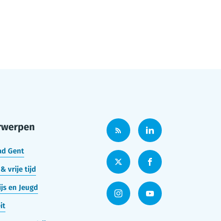
rwerpen
ad Gent
& vrije tijd
js en Jeugd
it