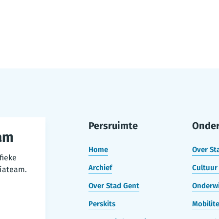
Persruimte
Onde
am
Home
Over St
fieke
Archief
Cultuur 
iateam.
Over Stad Gent
Onderwi
Perskits
Mobilite