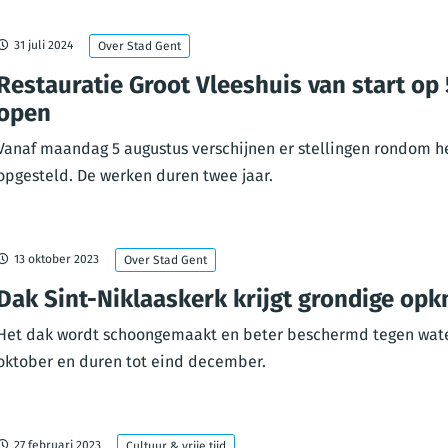
31 juli 2024
Over Stad Gent
Restauratie Groot Vleeshuis van start op
open
Vanaf maandag 5 augustus verschijnen er stellingen rondom h
opgesteld. De werken duren twee jaar.
13 oktober 2023
Over Stad Gent
Dak Sint-Niklaaskerk krijgt grondige op
Het dak wordt schoongemaakt en beter beschermd tegen water
oktober en duren tot eind december.
27 februari 2023
Cultuur & vrije tijd