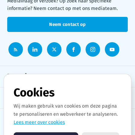
Mediavraag of verzoek? Op zoek naar specifieke
informatie? Neem contact op met ons mediateam.
Neem contact op
Persruimte
Cookies
Onderwerpen
Wij maken gebruik van cookies om deze pagina
te personaliseren en webverkeer te analyseren.
Lees meer over cookies
Copyright © 2026 Stad Gent. All rights reserved.