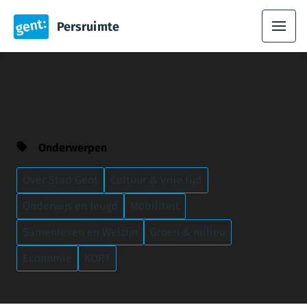
Persruimte
Onderwerpen
Over Stad Gent
Cultuur & vrije tijd
Onderwijs en Jeugd
Mobiliteit
Samenleven en Welzijn
Groen & milieu
Economie
KORT