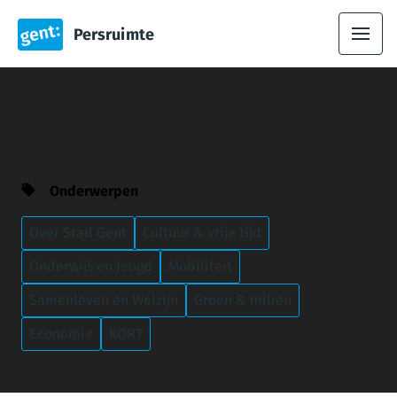
Persruimte
Onderwerpen
Over Stad Gent
Cultuur & vrije tijd
Onderwijs en Jeugd
Mobiliteit
Samenleven en Welzijn
Groen & milieu
Economie
KORT