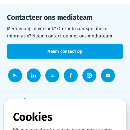
Contacteer ons mediateam
Mediavraag of verzoek? Op zoek naar specifieke
informatie? Neem contact op met ons mediateam.
Neem contact op
Persruimte
Cookies
Onderwerpen
Wij maken gebruik van cookies om deze pagina