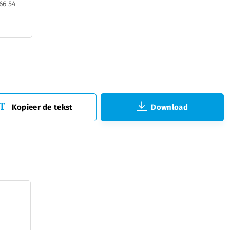
66 54
Kopieer de tekst
Download