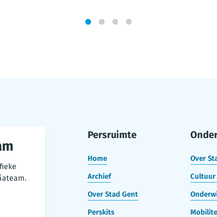
1
2
3
4
Persruimte
Onde
am
Home
Over St
fieke
Archief
Cultuur 
iateam.
Over Stad Gent
Onderwi
Perskits
Mobilite