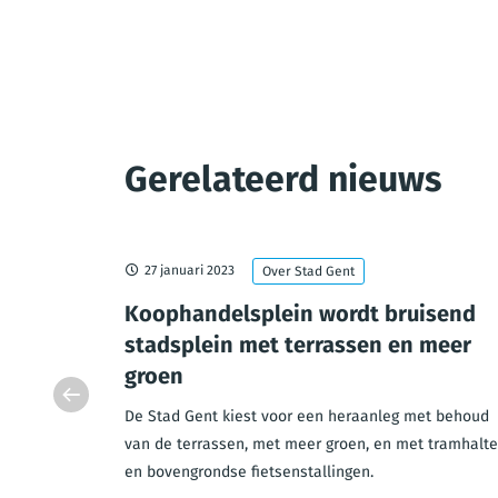
Gerelateerd nieuws
27 januari 2023
Over Stad Gent
doorgang
Koophandelsplein wordt bruisend
an zaken
stadsplein met terrassen en meer
groen
eze
et verkeer
De Stad Gent kiest voor een heraanleg met behoud
e tunnel
van de terrassen, met meer groen, en met tramhalt
en bovengrondse fietsenstallingen.