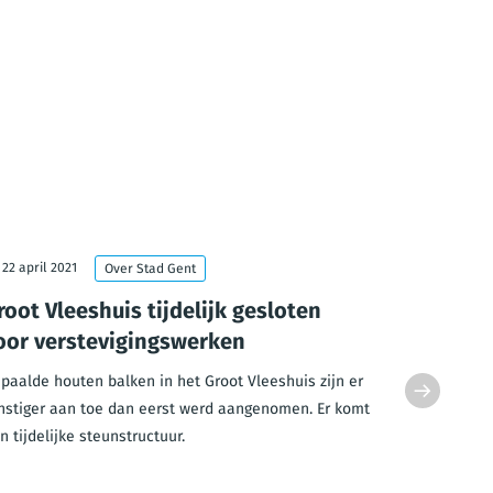
22 april 2021
21 januari 
Over Stad Gent
root Vleeshuis tijdelijk gesloten
Fiets- 
oor verstevigingswerken
Drongen
paalde houten balken in het Groot Vleeshuis zijn er
Op 7 januari
nstiger aan toe dan eerst werd aangenomen. Er komt
onderdoorga
n tijdelijke steunstructuur.
rijdt nu ove
(rijrichting 