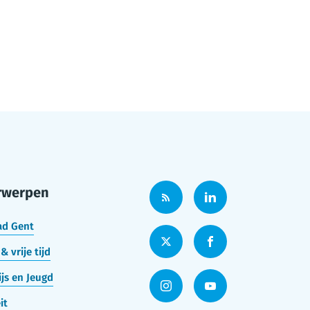
rwerpen
ad Gent
& vrije tijd
js en Jeugd
it