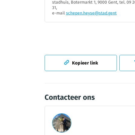
stadhuis, Botermarkt 1, 9000 Gent, tel. 09 2
31,
e-mail
schepen.heyse@stad.gent
Kopieer link
Contacteer ons