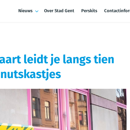
Nieuws
Over Stad Gent
Perskits
Contactinfo
rt leidt je langs tien
nutskastjes