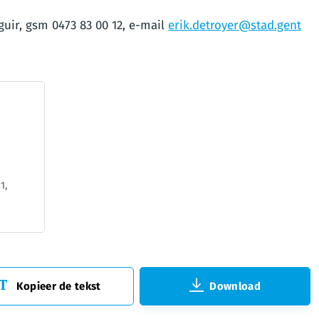
guir, gsm 0473 83 00 12, e-mail
erik.detroyer@stad.gent
1,
Kopieer de tekst
Download