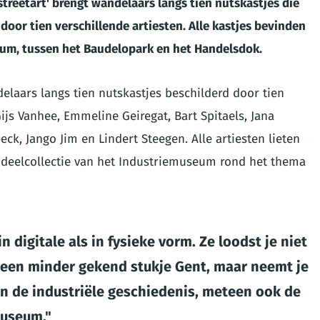
streetart' brengt wandelaars langs
tien nutskastjes die
oor tien verschillende artiesten. Alle kastjes bevinden
eum, tussen het Baudelopark en het Handelsdok.
elaars langs tien nutskastjes beschilderd door tien
ijs Vanhee, Emmeline Geiregat, Bart Spitaels, Jana
ck, Jango Jim en Lindert Steegen. Alle artiesten lieten
 deelcollectie van het Industriemuseum rond het thema
n digitale als in fysieke vorm. Ze loodst je niet
 een minder gekend stukje Gent, maar neemt je
 de industriële geschiedenis, meteen ook de
museum.