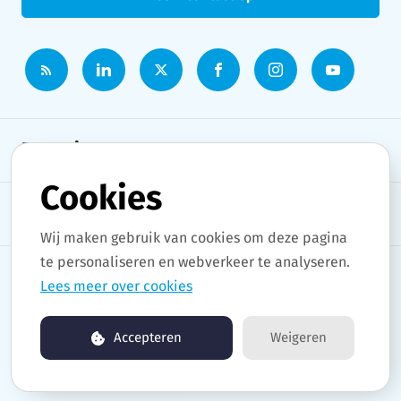
Persruimte
Cookies
Onderwerpen
Wij maken gebruik van cookies om deze pagina
te personaliseren en webverkeer te analyseren.
Lees meer over cookies
Copyright © 2026 Stad Gent. All rights reserved.
Accepteren
Weigeren
Persruimte by pr.co