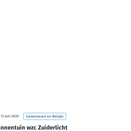
12 juni 2026
5 juni 2026
Samenleven en Welzijn
innentuin wzc Zuiderlicht
Jeugdhui