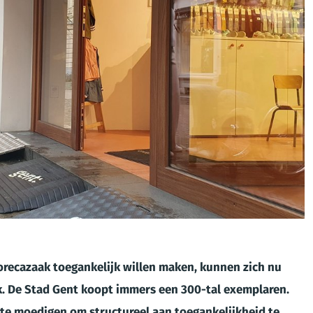
orecazaak toegankelijk willen maken, kunnen zich nu
k. De Stad Gent koopt immers een 300-tal exemplaren.
 te moedigen om structureel aan toegankelijkheid te