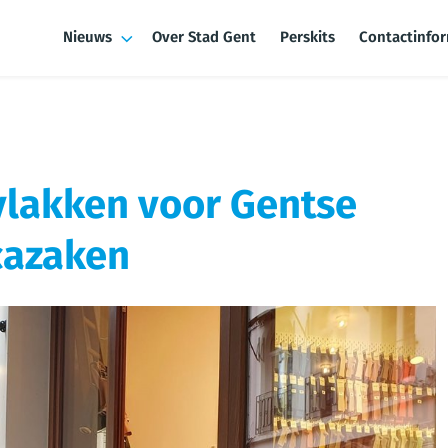
Nieuws
Over Stad Gent
Perskits
Contactinfo
 vlakken voor Gentse
cazaken