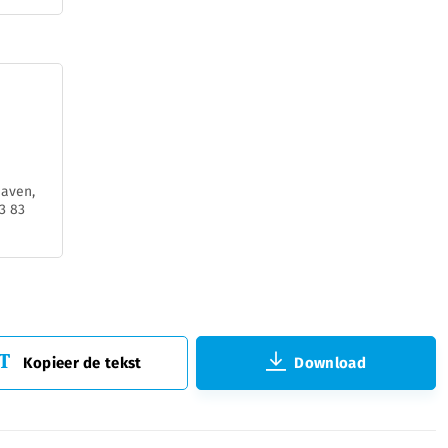
Haven,
3 83
Kopieer de tekst
Download