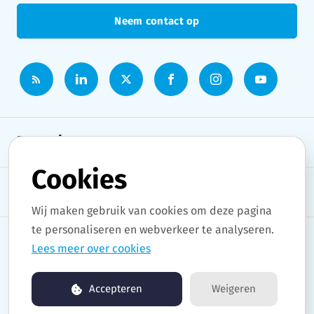
Neem contact op
Persruimte
Cookies
Onderwerpen
Wij maken gebruik van cookies om deze pagina
te personaliseren en webverkeer te analyseren.
Lees meer over cookies
Copyright © 2026 Stad Gent. All rights reserved.
Accepteren
Weigeren
Persruimte by pr.co