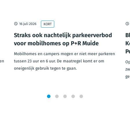
16 juli 2026
KORT
Straks ook nachtelijk parkeerverbod
B
voor mobilhomes op P+R Muide
K
P
Mobilhomes en campers mogen er niet meer parkeren
en
tussen 23 uur en 6 uur. De maatregel komt er om
Op
oneigenlijk gebruik tegen te gaan.
zw
ge
1
2
3
4
5