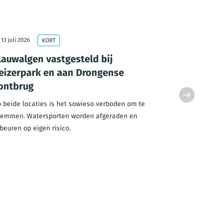
13 juli 2026
10 juli 2026
KORT
lauwalgen vastgesteld bij
Extra te
eizerpark en aan Drongense
ouderen 
ontbrug
Met de hoge
dienstencen
 beide locaties is het sowieso verboden om te
ouderen.
emmen. Watersporten worden afgeraden en
beuren op eigen risico.