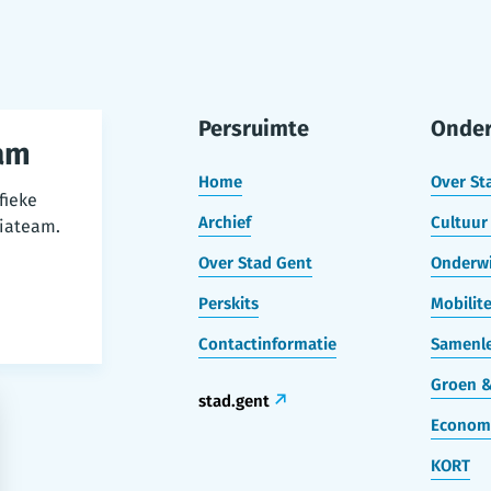
Persruimte
Onde
am
Home
Over St
fieke
Archief
Cultuur 
iateam.
Over Stad Gent
Onderwi
Perskits
Mobilite
Contactinformatie
Samenle
Groen &
stad.gent
Econom
KORT