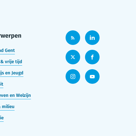
rwerpen
ad Gent
& vrije tijd
js en Jeugd
it
ven en Welzijn
 milieu
ie