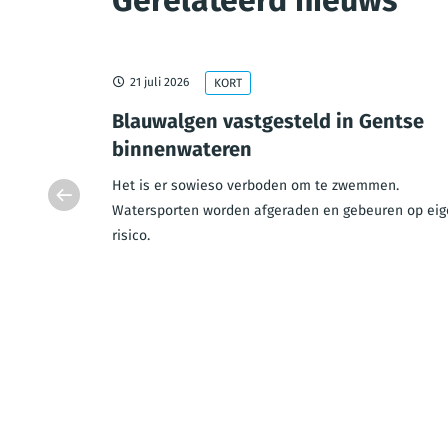
Gerelateerd nieuws
21 juli 2026
KORT
esloten
Blauwalgen vastgesteld in Gentse
uw
binnenwateren
e brug
Het is er sowieso verboden om te zwemmen.
gesloten in
Watersporten worden afgeraden en gebeuren op eig
risico.