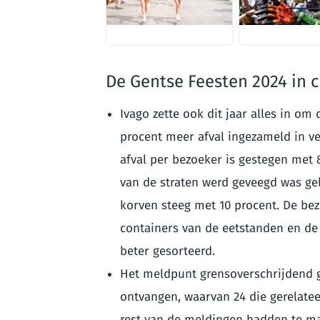
JPG
JPG
De Gentse Feesten 2024 in ci
Ivago zette ook dit jaar alles in om
procent meer afval ingezameld in ve
afval per bezoeker is gestegen met 8
van de straten werd geveegd was geli
korven steeg met 10 procent. De bez
containers van de eetstanden en de 
beter gesorteerd.
Het meldpunt grensoverschrijdend g
ontvangen, waarvan 24 die gerelatee
rest van de meldingen hadden te mak