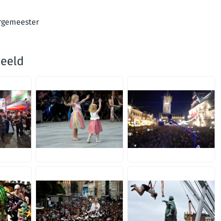
urgemeester
beeld
JPG
JPG