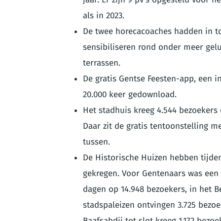
als in 2023.
De twee horecacoaches hadden in to
sensibiliseren rond onder meer gel
terrassen.
De gratis Gentse Feesten-app, een in
20.000 keer gedownload.
Het stadhuis kreeg 4.544 bezoekers o
Daar zit de gratis tentoonstelling m
tussen.
De Historische Huizen hebben tijden
gekregen. Voor Gentenaars was een b
dagen op 14.948 bezoekers, in het B
stadspaleizen ontvingen 3.725 bezoek
Baafsabdij tot slot kreeg 1.172 bezo