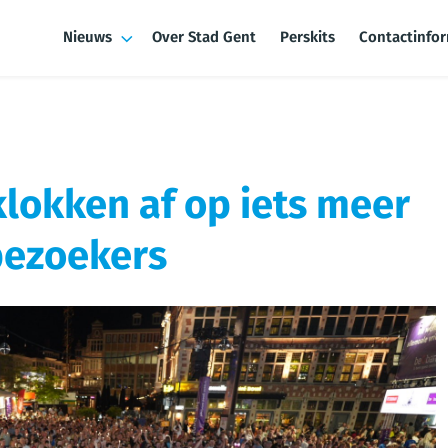
Nieuws
Over Stad Gent
Perskits
Contactinfo
lokken af op iets meer
bezoekers