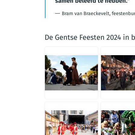
samen beleefd te hebben.
Bram van Braeckevelt, feestenb
De Gentse Feesten 2024 in 
JPG
JPG