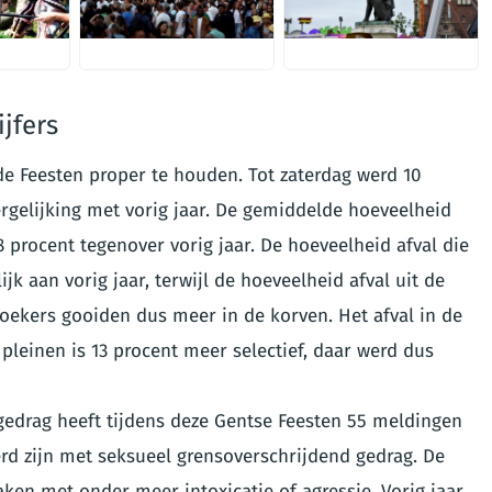
JPG
JPG
jfers
 de Feesten proper te houden. Tot zaterdag werd 10
rgelijking met vorig jaar. De gemiddelde hoeveelheid
 procent tegenover vorig jaar. De hoeveelheid afval die
jk aan vorig jaar, terwijl de hoeveelheid afval uit de
oekers gooiden dus meer in de korven. Het afval in de
pleinen is 13 procent meer selectief, daar werd dus
edrag heeft tijdens deze Gentse Feesten 55 meldingen
rd zijn met seksueel grensoverschrijdend gedrag. De
en met onder meer intoxicatie of agressie. Vorig jaar