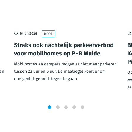
16 juli 2026
KORT
Straks ook nachtelijk parkeerverbod
B
voor mobilhomes op P+R Muide
K
P
Mobilhomes en campers mogen er niet meer parkeren
en
tussen 23 uur en 6 uur. De maatregel komt er om
Op
oneigenlijk gebruik tegen te gaan.
zw
ge
1
2
3
4
5