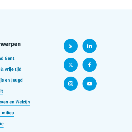
rwerpen
ad Gent
& vrije tijd
js en Jeugd
it
ven en Welzijn
 milieu
ie