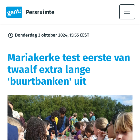
Persruimte
Donderdag 3 oktober 2024, 15:55 CEST
Mariakerke test eerste van
twaalf extra lange
'buurtbanken' uit