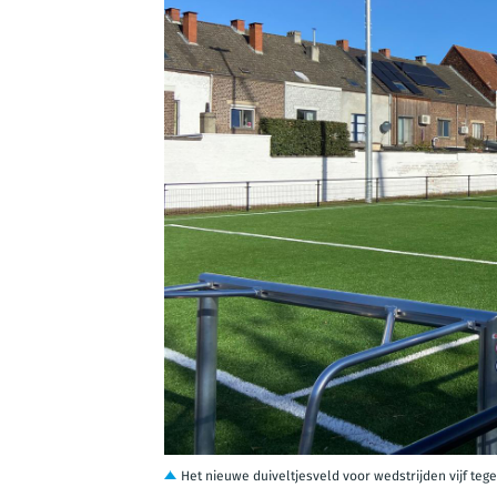
JPEG
Het nieuwe duiveltjesveld voor wedstrijden vijf tegen