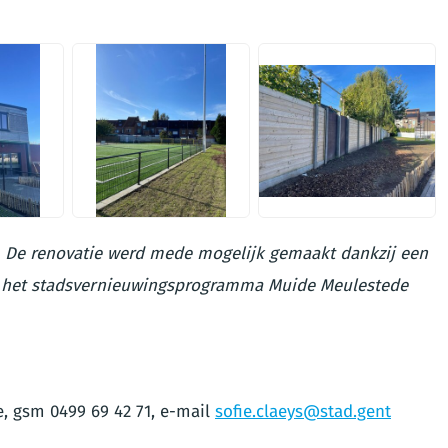
JPEG
JPEG
. De renovatie werd mede mogelijk gemaakt dankzij een
a het stadsvernieuwingsprogramma Muide Meulestede
e, gsm 0499 69 42 71, e-mail
sofie.claeys@stad.gent