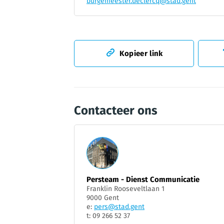
burgemeester.declercq@stad.gent
Kopieer link
Contacteer ons
Persteam - Dienst Communicatie
Franklin Rooseveltlaan 1
9000 Gent
e:
pers@stad.gent
t: 09 266 52 37