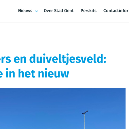
Nieuws
Over Stad Gent
Perskits
Contactinfo
s en duiveltjesveld:
 in het nieuw