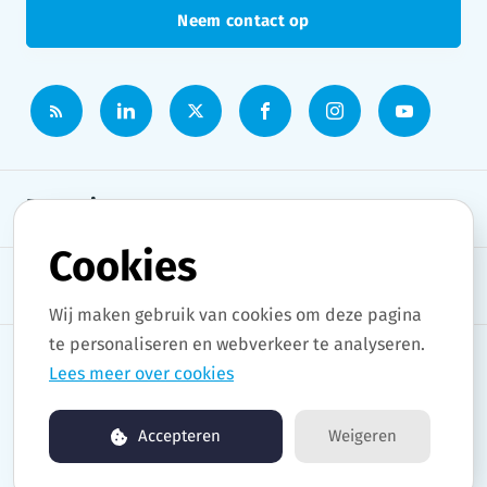
Neem contact op
Persruimte
Cookies
Onderwerpen
Wij maken gebruik van cookies om deze pagina
te personaliseren en webverkeer te analyseren.
Lees meer over cookies
Copyright © 2026 Stad Gent. All rights reserved.
Accepteren
Weigeren
Persruimte by pr.co