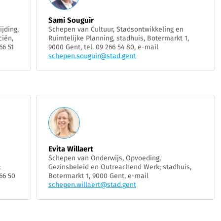
Sami Souguir
jding,
Schepen van Cultuur, Stadsontwikkeling en
ciën,
Ruimtelijke Planning, stadhuis, Botermarkt 1,
66 51
9000 Gent, tel. 09 266 54 80, e-mail
schepen.souguir@stad.gent
Evita Willaert
Schepen van Onderwijs, Opvoeding,
;
Gezinsbeleid en Outreachend Werk; stadhuis,
66 50
Botermarkt 1, 9000 Gent, e-mail
schepen.willaert@stad.gent