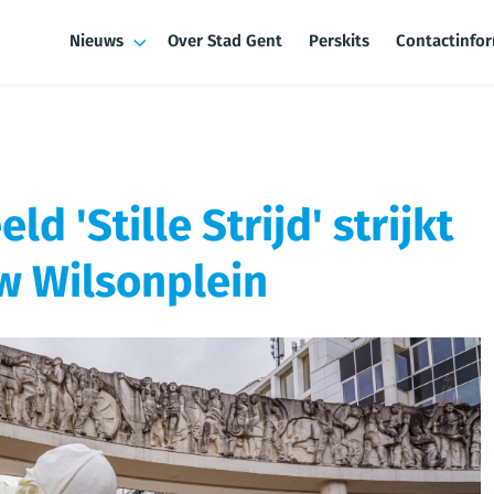
Nieuws
Over Stad Gent
Perskits
Contactinfo
d 'Stille Strijd' strijkt
w Wilsonplein