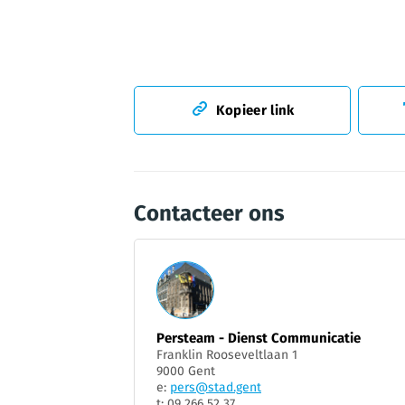
Kopieer link
Contacteer ons
Persteam - Dienst Communicatie
Franklin Rooseveltlaan 1
9000 Gent
e:
pers@stad.gent
t: 09 266 52 37