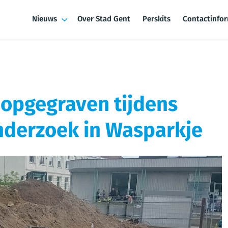
Nieuws
Over Stad Gent
Perskits
Contactinfo
 opgegraven tijdens
nderzoek in Wasparkje