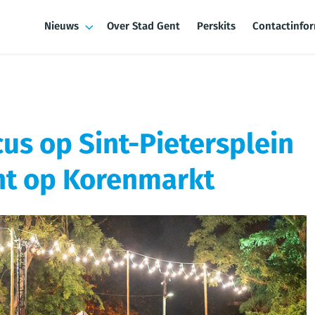
Nieuws
Over Stad Gent
Perskits
Contactinfo
cus op Sint-Pietersplein
nt op Korenmarkt