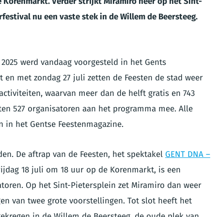
Korenmarkt. Verder strijkt Miramiro neer op het Sint-
festival nu een vaste stek in de Willem de Beersteeg.
2025 werd vandaag voorgesteld in het Gents
t en met zondag 27 juli zetten de Feesten de stad weer
69 activiteiten, waarvan meer dan de helft gratis en 743
rkten 527 organisatoren aan het programma mee. Alle
 in het Gentse Feestenmagazine.
den. De aftrap van de Feesten, het spektakel
GENT DNA –
ijdag 18 juli om 18 uur op de Korenmarkt, is een
oren. Op het Sint-Pietersplein zet Miramiro dan weer
en van twee grote voorstellingen. Tot slot heeft het
gekregen in de Willem de Beersteeg, de oude plek van