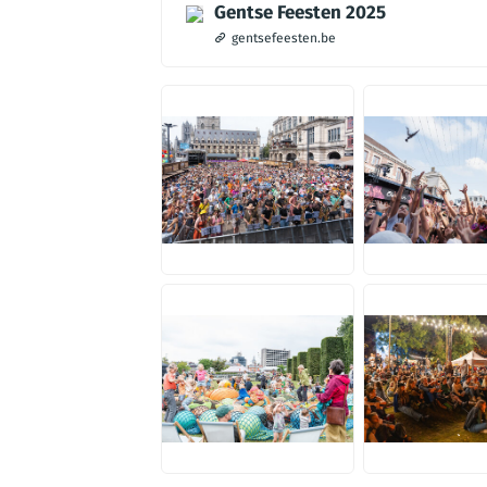
Gentse Feesten 2025
gentsefeesten.be
JPG
JPG
JPG
JPG