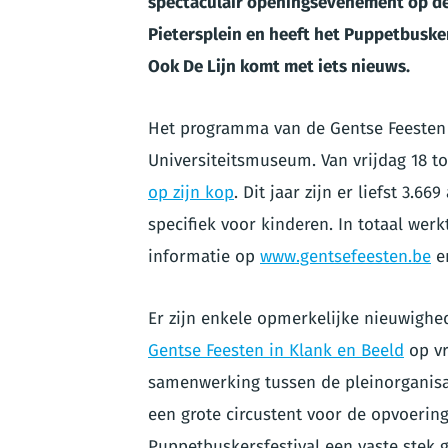
spectaculair openingsevenement op de 
Pietersplein en heeft het Puppetbusker
Ook De Lijn komt met iets nieuws.
Het programma van de Gentse Feesten 
Universiteitsmuseum. Van vrijdag 18 to
op zijn kop
. Dit jaar zijn er liefst 3.6
specifiek voor kinderen. In totaal we
informatie op
www.gentsefeesten.be
en
Er zijn enkele opmerkelijke nieuwighe
Gentse Feesten in Klank en Beeld
op vr
samenwerking tussen de pleinorganisat
een grote circustent voor de opvoering
Puppetbuskersfestival een vaste stek 