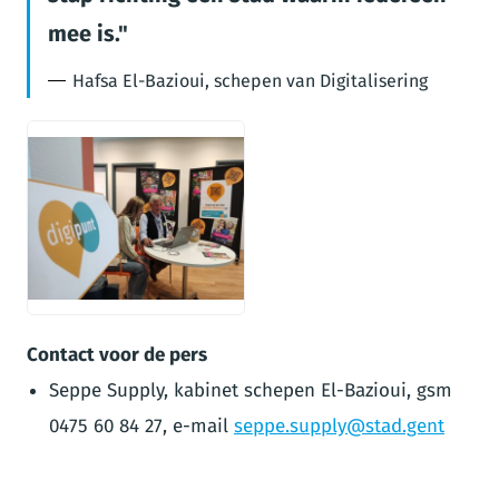
mee is.
Hafsa El-Bazioui, schepen van Digitalisering
JPEG
Contact voor de pers
Seppe Supply, kabinet schepen El-Bazioui, gsm
0475 60 84 27, e-mail
seppe.supply@stad.gent