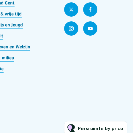
ad Gent
& vrije tijd
js en Jeugd
it
ven en Welzijn
 milieu
ie
Persruimte by pr.co