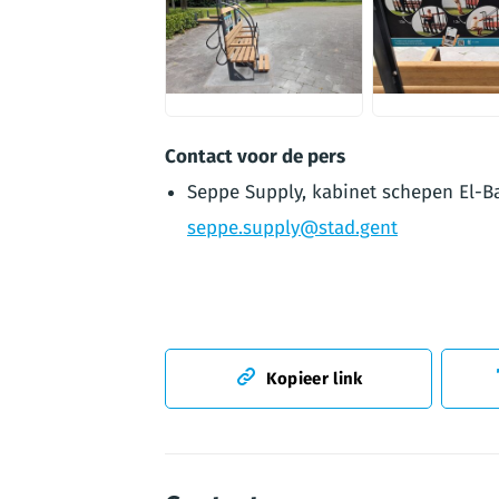
JPG
JPG
Contact voor de pers
Seppe Supply, kabinet schepen El-Ba
seppe.supply@stad.gent
Kopieer link