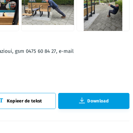
JPG
JPG
zioui, gsm 0475 60 84 27, e-mail
Kopieer de tekst
Download