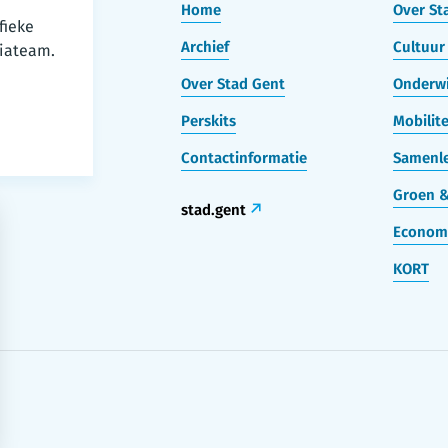
Home
Over St
fieke
Archief
Cultuur 
iateam.
Over Stad Gent
Onderwi
Perskits
Mobilite
Contactinformatie
Samenle
Groen &
stad.gent
Econom
KORT