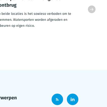
ontbrug
Met de hoge
dienstencen
 beide locaties is het sowieso verboden om te
ouderen.
emmen. Watersporten worden afgeraden en
beuren op eigen risico.
rwerpen