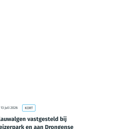
13 juli 2026
10 juli 2026
KORT
lauwalgen vastgesteld bij
Extra te
eizerpark en aan Drongense
ouderen 