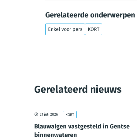
Gerelateerde onderwerpen
Enkel voor pers
KORT
Gerelateerd nieuws
21 juli 2026
KORT
esloten
Blauwalgen vastgesteld in Gentse
uw
binnenwateren