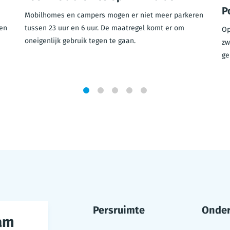
P
Mobilhomes en campers mogen er niet meer parkeren
en
tussen 23 uur en 6 uur. De maatregel komt er om
Op
oneigenlijk gebruik tegen te gaan.
zw
ge
1
2
3
4
5
Persruimte
Onde
am