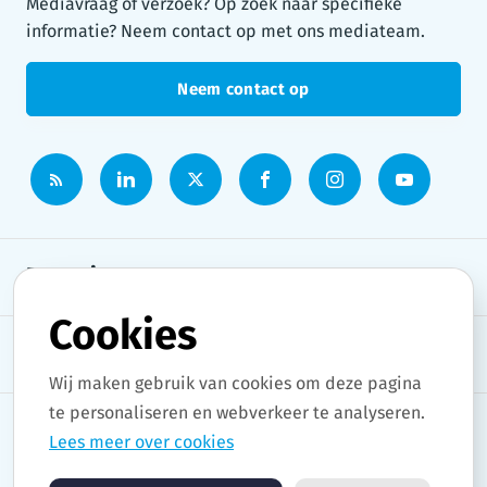
Mediavraag of verzoek? Op zoek naar specifieke
informatie? Neem contact op met ons mediateam.
Neem contact op
Persruimte
Cookies
Onderwerpen
Wij maken gebruik van cookies om deze pagina
te personaliseren en webverkeer te analyseren.
Lees meer over cookies
Copyright © 2026 Stad Gent. All rights reserved.