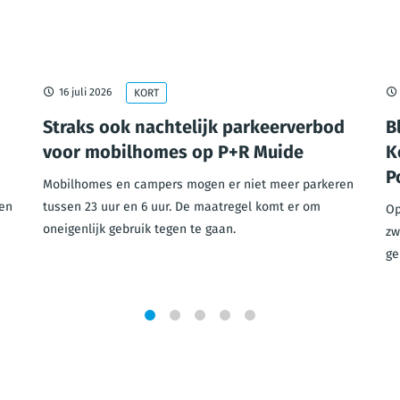
16 juli 2026
KORT
Straks ook nachtelijk parkeerverbod
B
voor mobilhomes op P+R Muide
K
P
Mobilhomes en campers mogen er niet meer parkeren
en
tussen 23 uur en 6 uur. De maatregel komt er om
Op
oneigenlijk gebruik tegen te gaan.
zw
ge
1
2
3
4
5