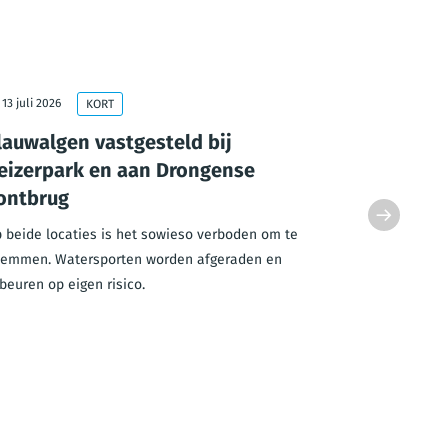
13 juli 2026
10 juli 2026
KORT
lauwalgen vastgesteld bij
Extra te
eizerpark en aan Drongense
ouderen 
ontbrug
Met de hoge
dienstencen
 beide locaties is het sowieso verboden om te
ouderen.
emmen. Watersporten worden afgeraden en
beuren op eigen risico.