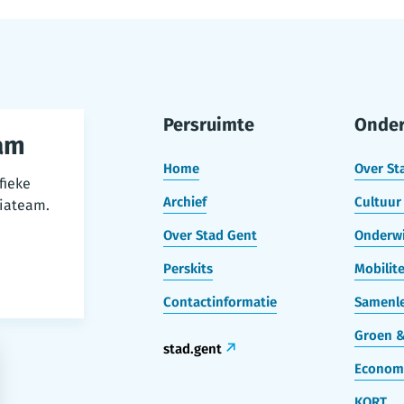
Persruimte
Onde
am
Home
Over St
fieke
Archief
Cultuur 
iateam.
Over Stad Gent
Onderwi
Perskits
Mobilite
Contactinformatie
Samenle
Groen &
stad.gent
Econom
KORT