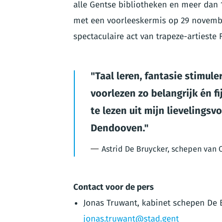
alle Gentse bibliotheken en meer dan 1
met een voorleeskermis op 29 novembe
spectaculaire act van trapeze-artieste 
Taal leren, fantasie stimu
voorlezen zo belangrijk én fi
te lezen uit mijn lievelingsv
Dendooven.
Astrid De Bruycker, schepen van 
Contact voor de pers
Jonas Truwant, kabinet schepen De B
jonas.truwant@stad.gent