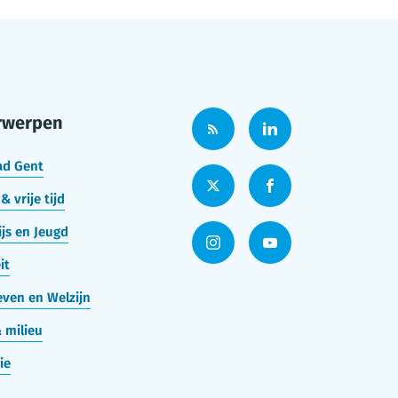
rwerpen
ad Gent
& vrije tijd
js en Jeugd
it
ven en Welzijn
 milieu
ie