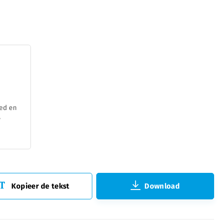
ed en
,
Kopieer de tekst
Download