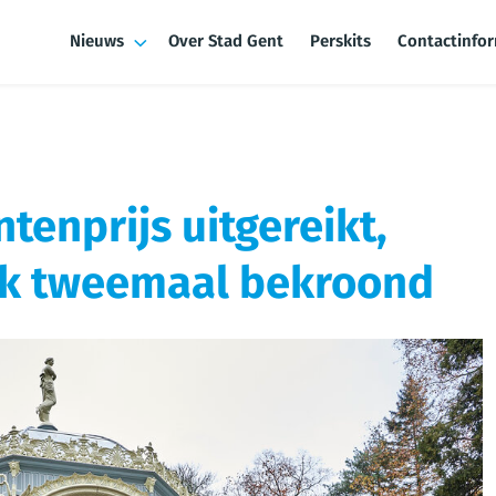
Nieuws
Over Stad Gent
Perskits
Contactinfo
enprijs uitgereikt,
rk tweemaal bekroond