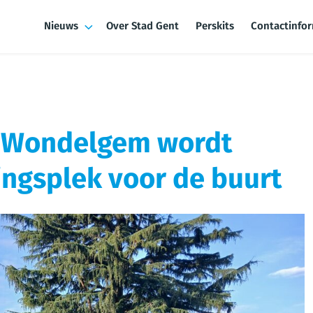
Nieuws
Over Stad Gent
Perskits
Contactinfo
n Wondelgem wordt
ngsplek voor de buurt