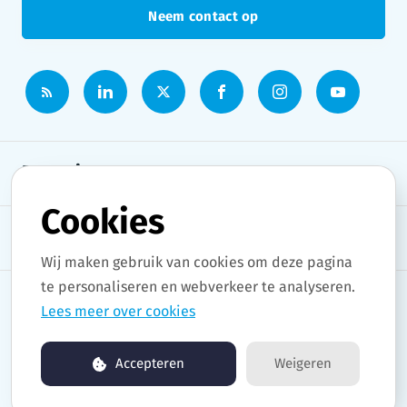
Neem contact op
Persruimte
Cookies
Onderwerpen
Wij maken gebruik van cookies om deze pagina
te personaliseren en webverkeer te analyseren.
Lees meer over cookies
Copyright © 2026 Stad Gent. All rights reserved.
Accepteren
Weigeren
Persruimte by pr.co