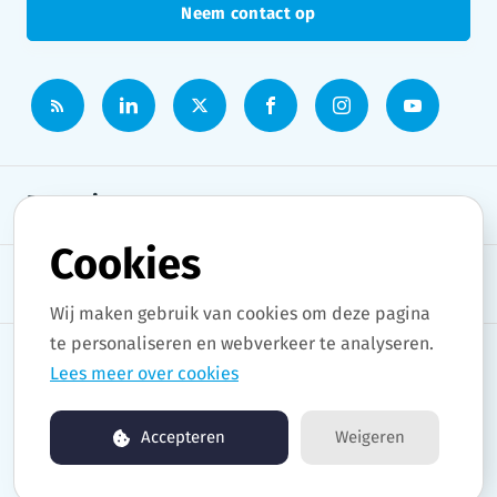
Neem contact op
Persruimte
Cookies
Onderwerpen
Wij maken gebruik van cookies om deze pagina
te personaliseren en webverkeer te analyseren.
Lees meer over cookies
Copyright © 2026 Stad Gent. All rights reserved.
Accepteren
Weigeren
Persruimte by pr.co