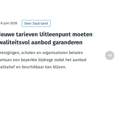
8 juni 2026
29 mei 202
Over Stad Gent
ieuwe tarieven Uitleenpunt moeten
AZ Jan P
waliteitsvol aanbod garanderen
smelten 
goedgek
renigingen, scholen en organisatoren betalen
ortaan een beperkte bijdrage zodat het aanbod
Het Gentse 
alitatief en beschikbaar kan blijven.
ziekenhuizen
AZ Sint-Luc