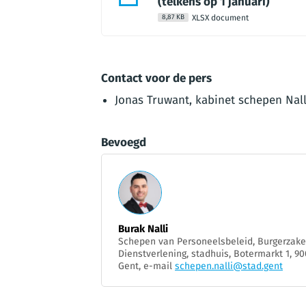
(telkens op 1 januari)
XLSX document
8,87 KB
Contact voor de pers
Jonas Truwant, kabinet schepen Nall
Bevoegd
Burak Nalli
Schepen van Personeelsbeleid, Burgerzak
Dienstverlening, stadhuis, Botermarkt 1, 9
Gent, e-mail
schepen.nalli@stad.gent