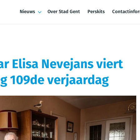
Nieuws
Over Stad Gent
Perskits
Contactinfo
 Elisa Nevejans viert
g 109de verjaardag