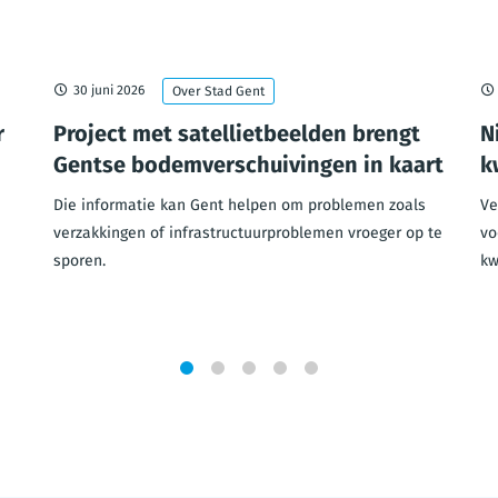
30 juni 2026
Over Stad Gent
r
Project met satellietbeelden brengt
N
Gentse bodemverschuivingen in kaart
k
Die informatie kan Gent helpen om problemen zoals
Ve
verzakkingen of infrastructuurproblemen vroeger op te
vo
sporen.
kw
1
2
3
4
5