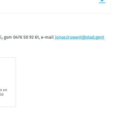
i, gsm 0476 50 92 61, e-mail
jonas.truwant@stad.gent
en en
000