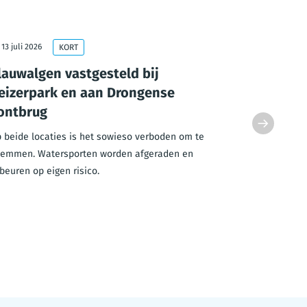
13 juli 2026
10 juli 2026
KORT
lauwalgen vastgesteld bij
Extra te
eizerpark en aan Drongense
ouderen 
ontbrug
Met de hoge
dienstencen
 beide locaties is het sowieso verboden om te
ouderen.
emmen. Watersporten worden afgeraden en
beuren op eigen risico.