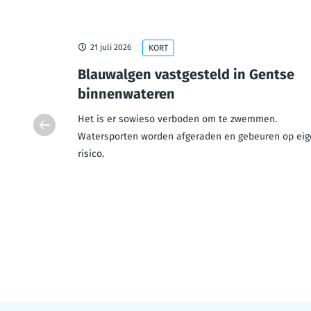
21 juli 2026
KORT
esloten
Blauwalgen vastgesteld in Gentse
uw
binnenwateren
e brug
Het is er sowieso verboden om te zwemmen.
gesloten in
Watersporten worden afgeraden en gebeuren op eig
risico.