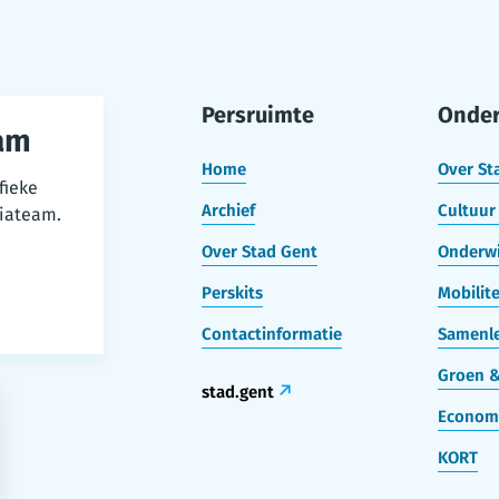
Persruimte
Onde
am
Home
Over St
fieke
Archief
Cultuur 
iateam.
Over Stad Gent
Onderwi
Perskits
Mobilite
Contactinformatie
Samenle
Groen &
stad.gent
Econom
KORT