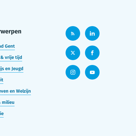
rwerpen
ad Gent
& vrije tijd
js en Jeugd
it
ven en Welzijn
 milieu
ie