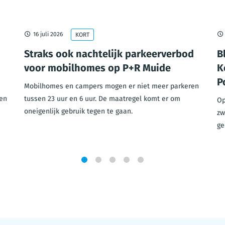
16 juli 2026
KORT
Straks ook nachtelijk parkeerverbod
B
voor mobilhomes op P+R Muide
K
P
Mobilhomes en campers mogen er niet meer parkeren
en
tussen 23 uur en 6 uur. De maatregel komt er om
Op
oneigenlijk gebruik tegen te gaan.
zw
ge
1
2
3
4
5