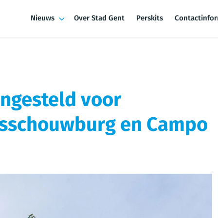
Nieuws
Over Stad Gent
Perskits
Contactinfo
ngesteld voor
dsschouwburg en Campo