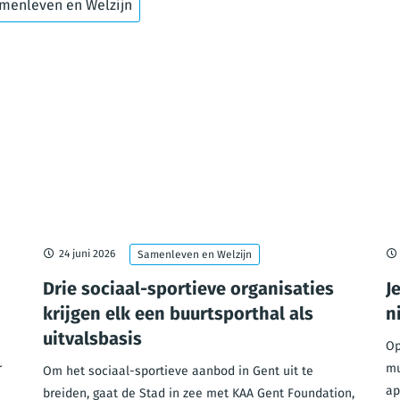
menleven en Welzijn
24 juni 2026
Samenleven en Welzijn
Drie sociaal-sportieve organisaties
J
krijgen elk een buurtsporthal als
n
uitvalsbasis
Op
r
mu
Om het sociaal-sportieve aanbod in Gent uit te
ap
breiden, gaat de Stad in zee met KAA Gent Foundation,