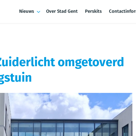
Nieuws
Over Stad Gent
Perskits
Contactinfo
Zuiderlicht omgetoverd
gstuin