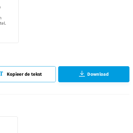
e
n
tel.
Kopieer de tekst
Download