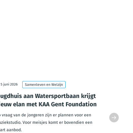
5 juni 2026
3 juni 2026
Samenleven en Welzijn
eugdhuis aan Watersportbaan krijgt
Gent inv
ieuw elan met KAA Gent Foundation
in openb
hoogbo
 vraag van de jongeren zijn er plannen voor een
ziekstudio. Voor meisjes komt er bovendien een
De Stad Gen
art aanbod.
Thuispunt Ge