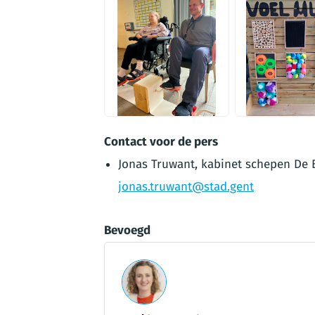
PNG
PNG
Contact voor de pers
Jonas Truwant, kabinet schepen De B
jonas.truwant@stad.gent
Bevoegd