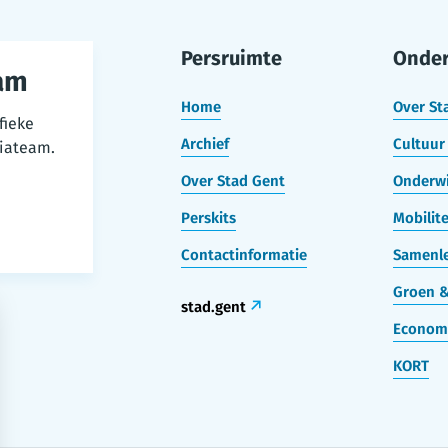
Persruimte
Onde
am
Home
Over St
fieke
Archief
Cultuur 
iateam.
Over Stad Gent
Onderwi
Perskits
Mobilite
Contactinformatie
Samenle
Groen &
stad.gent
Econom
KORT