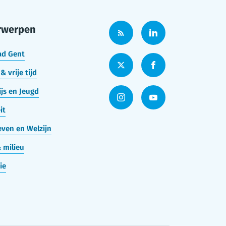
rwerpen
ad Gent
& vrije tijd
js en Jeugd
it
ven en Welzijn
 milieu
ie