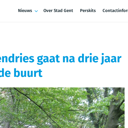
Nieuws
Over Stad Gent
Perskits
Contactinfo
dries gaat na drie jaar
de buurt