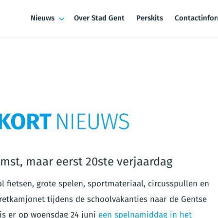
Nieuws
Over Stad Gent
Perskits
Contactinfo
st, maar eerst 20ste verjaardag
 fietsen, grote spelen, sportmateriaal, circusspullen en
 Pretkamjonet tijdens de schoolvakanties naar de Gentse
, is er op woensdag 24 juni
een spelnamiddag in het