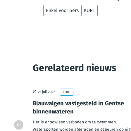
Enkel voor pers
KORT
Gerelateerd nieuws
21 juli 2026
KORT
esloten
Blauwalgen vastgesteld in Gentse
uw
binnenwateren
e brug
Het is er sowieso verboden om te zwemmen.
gesloten in
Watersporten worden afgeraden en gebeuren op eig