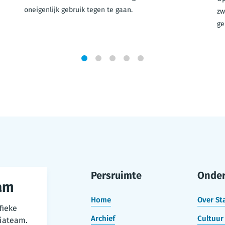
oneigenlijk gebruik tegen te gaan.
zw
ge
1
2
3
4
5
Persruimte
Onde
am
Home
Over St
fieke
Archief
Cultuur 
iateam.