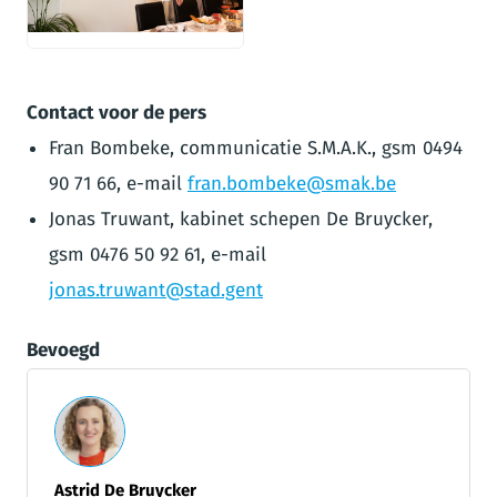
JPG
Contact voor de pers
Fran Bombeke, communicatie S.M.A.K., gsm 0494
90 71 66, e-mail
fran.bombeke@smak.be
Jonas Truwant, kabinet schepen De Bruycker,
gsm 0476 50 92 61, e-mail
jonas.truwant@stad.gent
Bevoegd
Astrid De Bruycker