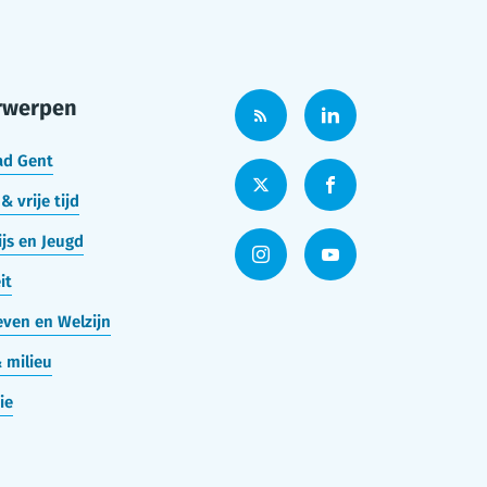
rwerpen
ad Gent
& vrije tijd
js en Jeugd
it
ven en Welzijn
 milieu
ie