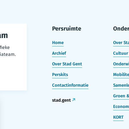
Persruimte
Onde
am
Home
Over St
fieke
Archief
Cultuur 
iateam.
Over Stad Gent
Onderwi
Perskits
Mobilite
Contactinformatie
Samenle
Groen &
stad.gent
Econom
KORT