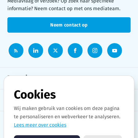
Mediavraag of verzoek? Op zoek naar specifieke
informatie? Neem contact op met ons mediateam.
Neem contact op
Persruimte
Cookies
Onderwerpen
Wij maken gebruik van cookies om deze pagina
te personaliseren en webverkeer te analyseren.
Lees meer over cookies
Copyright © 2026 Stad Gent. All rights reserved.