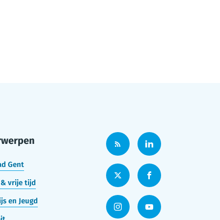
rwerpen
ad Gent
& vrije tijd
js en Jeugd
it