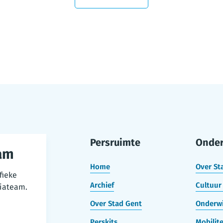
Persruimte
Onde
am
Home
Over St
fieke
Archief
Cultuur 
iateam.
Over Stad Gent
Onderwi
Perskits
Mobilite