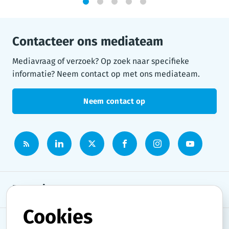
1
2
3
4
5
Contacteer ons mediateam
Mediavraag of verzoek? Op zoek naar specifieke
informatie? Neem contact op met ons mediateam.
Neem contact op
Persruimte
Cookies
Onderwerpen