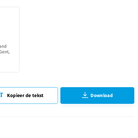
tand
Gent,
Kopieer de tekst
Download