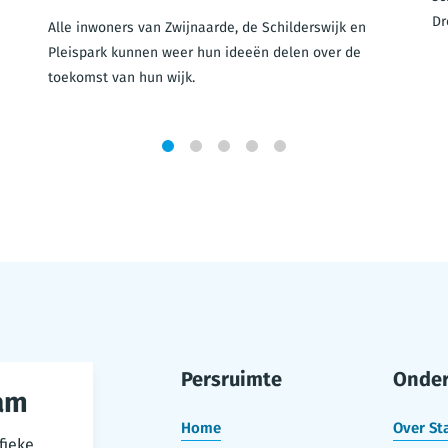
Dr
Alle inwoners van Zwijnaarde, de Schilderswijk en
Pleispark kunnen weer hun ideeën delen over de
toekomst van hun wijk.
1
2
3
4
5
Persruimte
Onde
am
Home
Over St
fieke