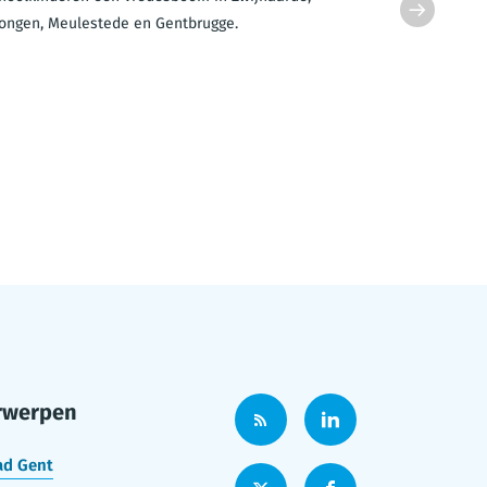
ongen, Meulestede en Gentbrugge.
in Zwijnaar
definitief va
rwerpen
ad Gent