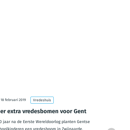
18 februari 2019
5 november
Vredeshuis
ier extra vredesbomen voor Gent
Plaatsna
Modder
0 jaar na de Eerste Wereldoorlog planten Gentse
hoolkinderen een vredesboom in Zwijnaarde,
Voor de wij