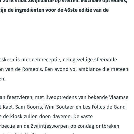
i 2018 staat Zwijnaarde op stelten. Muzikale optredens,
zijn de ingrediënten voor de 46ste editie van de
eskermis met een receptie, een gezellige sfeervolle
en van de Romeo's. Een avond vol ambiance die meteen
en.
 van feestvieren, met liveoptredens van bekende Vlaamse
t Kaël, Sam Gooris, Wim Soutaer en Les Folles de Gand
e de kiosk zullen doen daveren. De vaste
barbecue en de Zwijntjesworpen op zondag ontbreken