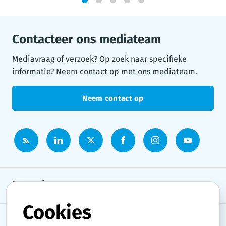
1
2
3
4
5
Contacteer ons mediateam
Mediavraag of verzoek? Op zoek naar specifieke
informatie? Neem contact op met ons mediateam.
Neem contact op
Persruimte
Cookies
Onderwerpen