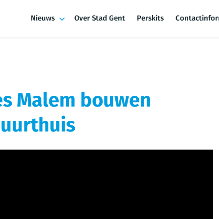
Nieuws
Over Stad Gent
Perskits
Contactinfo
ies Malem bouwen
buurthuis