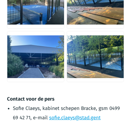
JPEG
JPEG
JPEG
JPEG
Contact voor de pers
Sofie Claeys, kabinet schepen Bracke, gsm 0499
69 42 71, e-mail
sofie.claeys@stad.gent