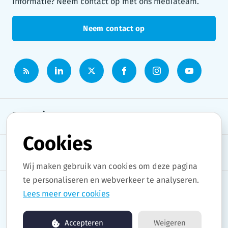
informatie? Neem contact op met ons mediateam.
Neem contact op
Persruimte
Cookies
Onderwerpen
Wij maken gebruik van cookies om deze pagina
te personaliseren en webverkeer te analyseren.
Lees meer over cookies
Copyright © 2026 Stad Gent. All rights reserved.
Accepteren
Weigeren