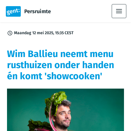
Persruimte
Maandag 12 mei 2025, 15:35 CEST
Wim Ballieu neemt menu
rusthuizen onder handen
én komt 'showcooken'