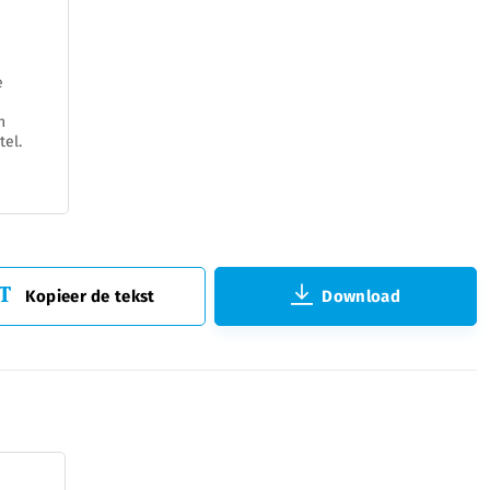
e
n
tel.
Kopieer de tekst
Download