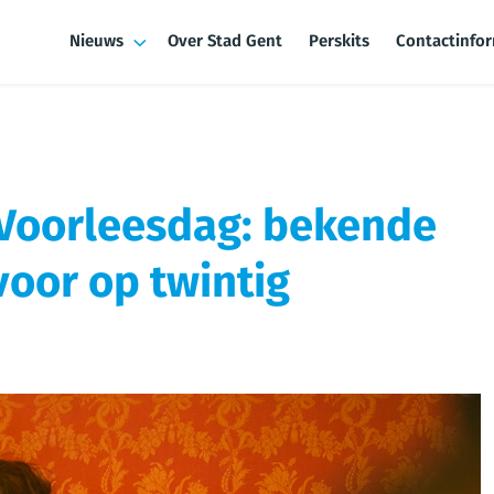
Nieuws
Over Stad Gent
Perskits
Contactinfo
g Voorleesdag: bekende
voor op twintig