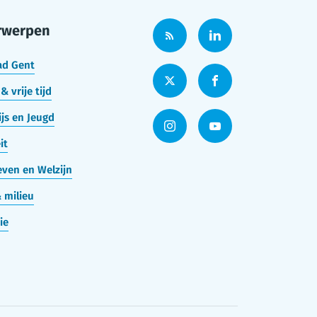
rwerpen
ad Gent
& vrije tijd
js en Jeugd
it
ven en Welzijn
 milieu
ie