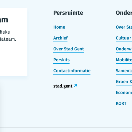
Persruimte
Onde
am
Home
Over St
fieke
Archief
Cultuur 
iateam.
Over Stad Gent
Onderwi
Perskits
Mobilite
Contactinformatie
Samenle
Groen &
stad.gent
Econom
KORT