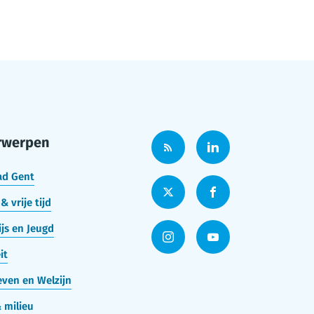
rwerpen
ad Gent
& vrije tijd
js en Jeugd
it
ven en Welzijn
 milieu