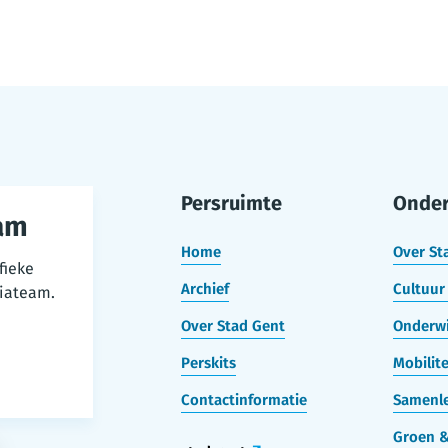
Persruimte
Onde
am
Home
Over St
fieke
Archief
Cultuur 
iateam.
Over Stad Gent
Onderwi
Perskits
Mobilite
Contactinformatie
Samenle
Groen &