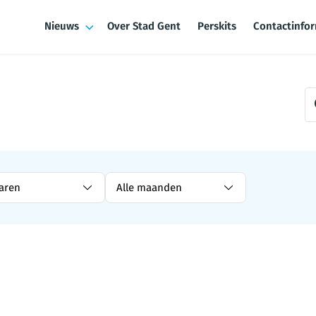
Nieuws
Over Stad Gent
Perskits
Contactinfo
jaren
Alle maanden