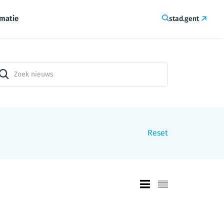
rmatie
stad.gent
Reset