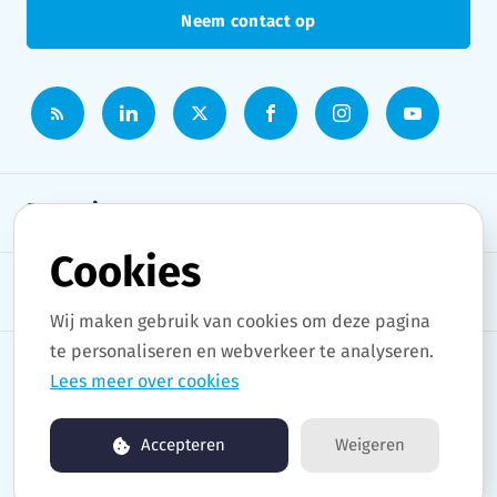
Neem contact op
Persruimte
Cookies
Onderwerpen
Wij maken gebruik van cookies om deze pagina
te personaliseren en webverkeer te analyseren.
Lees meer over cookies
Copyright © 2026 Stad Gent. All rights reserved.
Accepteren
Weigeren
Persruimte by pr.co